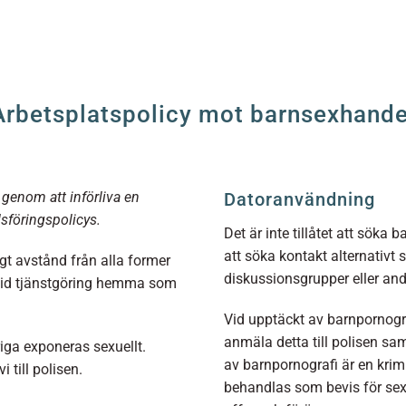
Arbetsplatspolicy mot barnsexhande
 genom att införliva en
Datoranvändning
dsföringspolicys.
Det är inte tillåtet att söka b
att söka kontakt alternativ
tigt avstånd från alla former
diskussionsgrupper eller and
l vid tjänstgöring hemma som
Vid upptäckt av barnpornogra
anmäla detta till polisen sa
riga exponeras sexuellt.
av barnpornografi är en kri
 till polisen.
behandlas som bevis för sexu