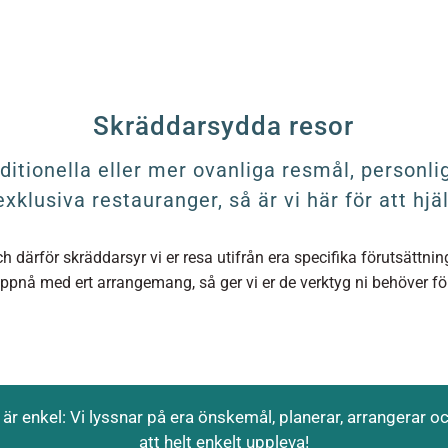
Skräddarsydda resor
itionella eller mer ovanliga resmål, personlig
exklusiva restauranger, så är vi här för att hjä
och därför skräddarsyr vi er resa utifrån era specifika förutsättn
l uppnå med ert arrangemang, så ger vi er de verktyg ni behöver för
r enkel: Vi lyssnar på era önskemål, planerar, arrangerar oc
att helt enkelt uppleva!