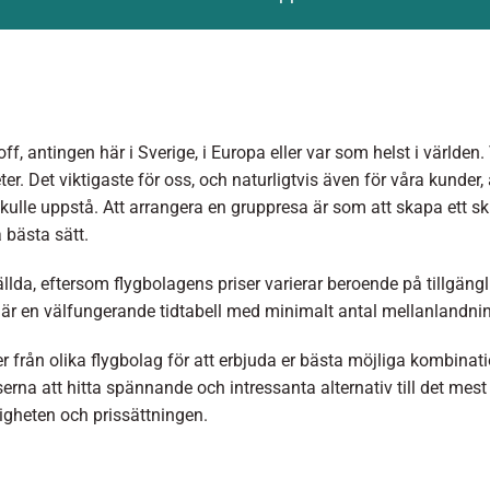
f, antingen här i Sverige, i Europa eller var som helst i världen. 
ter. Det viktigaste för oss, och naturligtvis även för våra kunder, är
skulle uppstå. Att arrangera en gruppresa är som att skapa ett sk
 bästa sätt.
tällda, eftersom flygbolagens priser varierar beroende på tillgän
är en välfungerande tidtabell med minimalt antal mellanlandning
iser från olika flygbolag för att erbjuda er bästa möjliga kombinat
rna att hitta spännande och intressanta alternativ till det mes
ligheten och prissättningen.