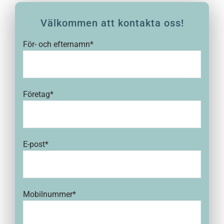
Välkommen att kontakta oss!
För- och efternamn*
Företag*
E-post*
Mobilnummer*